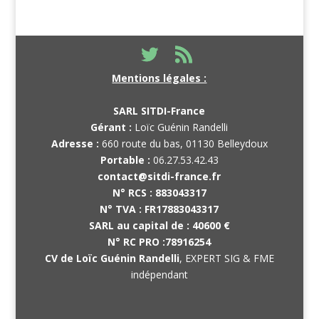
Mentions légales :
SARL SITDI-France
Gérant :
Loïc Guénin Randelli
Adresse :
660 route du bas, 01130 Belleydoux
Portable :
06.27.53.42.43
contact@sitdi-france.fr
N° RCS :
883043317
N° TVA :
FR17883043317
SARL au capital de :
40600 €
N° RC PRO :
78916254
CV de Loïc Guénin Randelli
, EXPERT SIG & FME
indépendant