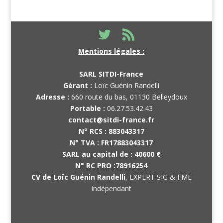
Mentions légales :
SARL SITDI-France
Gérant :
Loïc Guénin Randelli
Adresse :
660 route du bas, 01130 Belleydoux
Portable :
06.27.53.42.43
contact@sitdi-france.fr
N° RCS :
883043317
N° TVA :
FR17883043317
SARL au capital de :
40600 €
N° RC PRO :
78916254
CV de Loïc Guénin Randelli
, EXPERT SIG & FME
indépendant