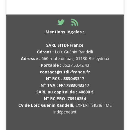
Mentions légales :
SARL SITDI-France
Gérant :
Loïc Guénin Randelli
Adresse :
660 route du bas, 01130 Belleydoux
Portable :
06.27.53.42.43
contact@sitdi-france.fr
N° RCS :
883043317
N° TVA :
FR17883043317
SARL au capital de :
40600 €
N° RC PRO :
78916254
CV de Loïc Guénin Randelli
, EXPERT SIG & FME
indépendant