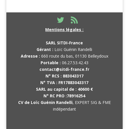
Mentions légales :
SARL SITDI-France
Gérant :
Loïc Guénin Randelli
Adresse :
660 route du bas, 01130 Belleydoux
Portable :
06.27.53.42.43
contact@sitdi-france.fr
N° RCS :
883043317
N° TVA :
FR17883043317
SARL au capital de :
40600 €
N° RC PRO :
78916254
CV de Loïc Guénin Randelli
, EXPERT SIG & FME
indépendant