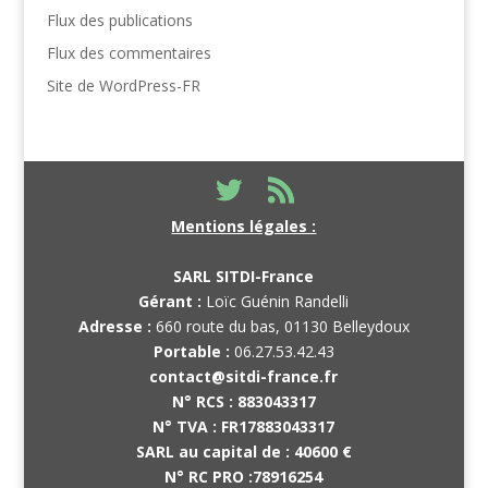
Flux des publications
Flux des commentaires
Site de WordPress-FR
Mentions légales :
SARL SITDI-France
Gérant :
Loïc Guénin Randelli
Adresse :
660 route du bas, 01130 Belleydoux
Portable :
06.27.53.42.43
contact@sitdi-france.fr
N° RCS :
883043317
N° TVA :
FR17883043317
SARL au capital de :
40600 €
N° RC PRO :
78916254