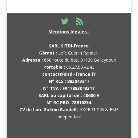
Mentions légales :
SARL SITDI-France
Gérant :
Loïc Guénin Randelli
Adresse :
660 route du bas, 01130 Belleydoux
Portable :
06.27.53.42.43
contact@sitdi-france.fr
N° RCS :
883043317
N° TVA :
FR17883043317
SARL au capital de :
40600 €
N° RC PRO :
78916254
CV de Loïc Guénin Randelli
, EXPERT SIG & FME
indépendant