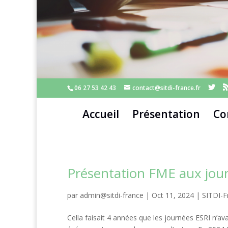
06 27 53 42 43
contact@sitdi-france.fr
Accueil
Présentation
Co
Présentation FME aux jou
par
admin@sitdi-france
|
Oct 11, 2024
|
SITDI-F
Cella faisait 4 années que les journées ESRI n’av