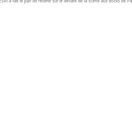
a fait le pari de revenir sur le devant de la scène aux docks de Pari