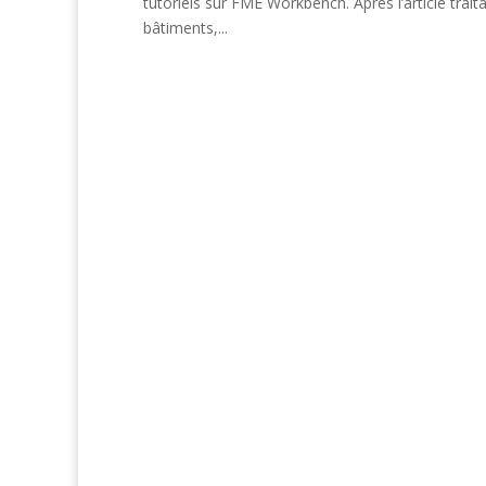
tutoriels sur FME Workbench. Après l’article trait
bâtiments,...