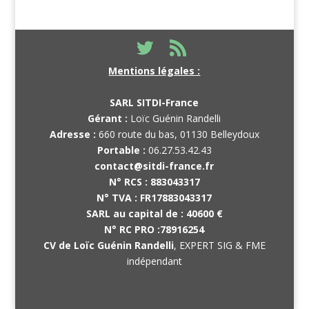
Mentions légales :
SARL SITDI-France
Gérant :
Loïc Guénin Randelli
Adresse :
660 route du bas, 01130 Belleydoux
Portable :
06.27.53.42.43
contact@sitdi-france.fr
N° RCS :
883043317
N° TVA :
FR17883043317
SARL au capital de :
40600 €
N° RC PRO :
78916254
CV de Loïc Guénin Randelli
, EXPERT SIG & FME
indépendant