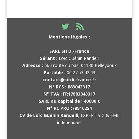
Mentions légales :
SARL SITDI-France
Gérant :
Loïc Guénin Randelli
Adresse :
660 route du bas, 01130 Belleydoux
Portable :
06.27.53.42.43
contact@sitdi-france.fr
N° RCS :
883043317
N° TVA :
FR17883043317
SARL au capital de :
40600 €
N° RC PRO :
78916254
CV de Loïc Guénin Randelli
, EXPERT SIG & FME
indépendant